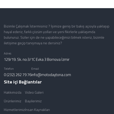
Bizimle Çalışmak İstermisiniz ? İşimize geniş bir bakış açısıyla yaklaşıp
hayal ederiz, farklı çözüm yolları ve yeni fikirlerle yaklaşımda
bulunuruz. Sizler için de ne yapabileceğimizi bilmek isteriz, bizimle
iletişime geçip tanışmaya ne dersiniz?
Adres
129/19. Sk. no:3/1C Evka 3 Bornova İzmir
Telefon
Email
0 (232) 262 79 76
info@motodaytona.com
Site içi Bağlantılar
Hakkımızda
Video Galeri
Ürünlerimiz
Bayilerimiz
Hizmetlerimiz
İnsan Kaynakları